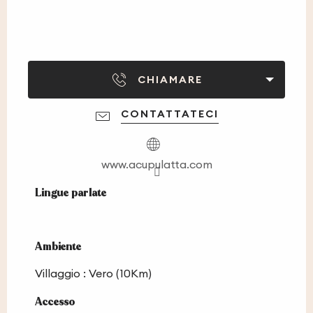
CHIAMARE
CONTATTATECI
www.acupulatta.com
Lingue parlate
Lingue parlate
Ambiente
Ambiente
Villaggio :
Vero
(10Km)
Accesso
Accesso