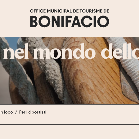
 nel mondo dello
 in loco
Per i diportisti