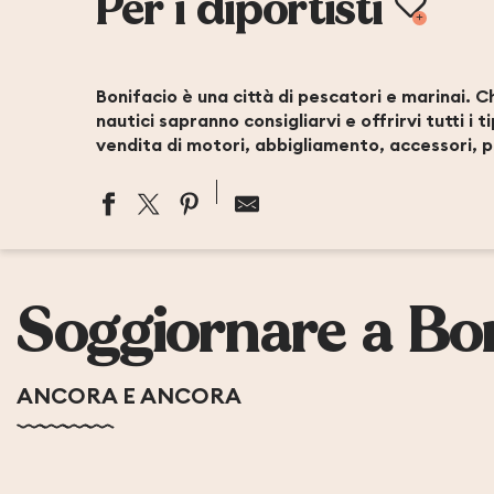
Ajo
Per i diportisti
Bonifacio è una città di pescatori e marinai. Ch
nautici sapranno consigliarvi e offrirvi tutti i 
vendita di motori, abbigliamento, accessori, p
SARL DISTRIBUTION CARBURANTS BONIFACIO
TROJANI MECANIC SHOP
Soggiornare a Bon
SHIPCHANDLER BONI-SHIP
ANCORA E ANCORA