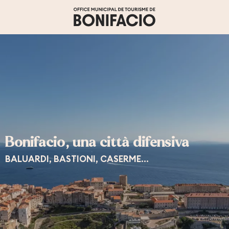
Aller
au
contenu
principal
Bonifacio, una città difensiva
BALUARDI, BASTIONI, CASERME...