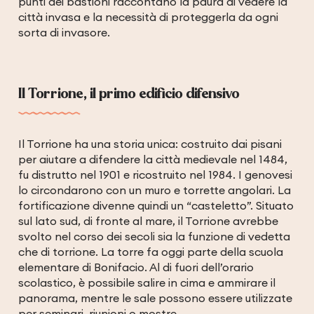
punti dei bastioni raccontano la paura di vedere la
città invasa e la necessità di proteggerla da ogni
sorta di invasore.
Il Torrione, il primo edificio difensivo
Il Torrione ha una storia unica: costruito dai pisani
per aiutare a difendere la città medievale nel 1484,
fu distrutto nel 1901 e ricostruito nel 1984. I genovesi
lo circondarono con un muro e torrette angolari. La
fortificazione divenne quindi un “casteletto”. Situato
sul lato sud, di fronte al mare, il Torrione avrebbe
svolto nel corso dei secoli sia la funzione di vedetta
che di torrione. La torre fa oggi parte della scuola
elementare di Bonifacio. Al di fuori dell’orario
scolastico, è possibile salire in cima e ammirare il
panorama, mentre le sale possono essere utilizzate
per seminari, riunioni o mostre.