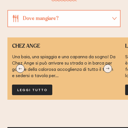
Dove mangiare?
Dove dormire?
CHEZ ANGE
Dove prendere un drink?
Una baia, una spiaggia e una capanna da sogno! Da
S
Chez Ange si può arrivare su strada o in barca per
è
godere della calorosa accoglienza di tutto il team
f
e sedersi a tavola per...
l
LEGGI TUTTO