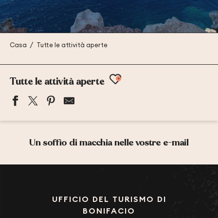
Casa
Tutte le attività aperte
Ajouter aux favor
Tutte le attività aperte
LES VOILES DE BONIFACIO
ACQUA E NATURA
Un soffio di macchia nelle vostre e-mail
CORSICA KITEBOARDING
MAORA B'CH SAILING CLUB
U MUVRINU RANDONNEES
COOL'O WATER SPORT
A MUVRELLA RANDONNÉES
UFFICIO DEL TURISMO DI
ALOHA CORSICA
BONIFACIO
BASTION DE L'ETENDARD