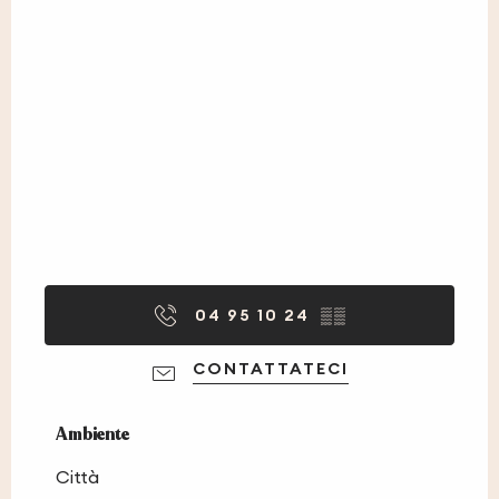
04 95 10 24
▒▒
CONTATTATECI
Ambiente
Ambiente
Città